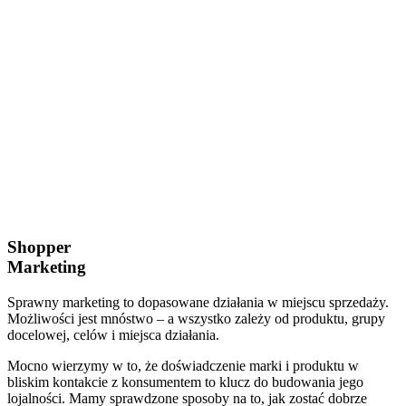
Contact
Polityka prywatności
EN
Copyright © 2025 by Ewesa
Realization:
Prime Your Business
Informacja o projektach dofinansowanych
Follow Us
Lk.
Ig.
Shopper
Marketing
Sprawny marketing to dopasowane działania w miejscu sprzedaży.
Możliwości jest mnóstwo – a wszystko zależy od produktu, grupy
docelowej, celów i miejsca działania.
Mocno wierzymy w to, że doświadczenie marki i produktu w
bliskim kontakcie z konsumentem to klucz do budowania jego
lojalności. Mamy sprawdzone sposoby na to, jak zostać dobrze